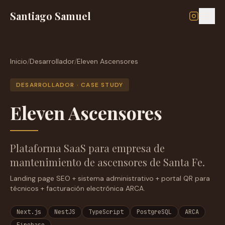
Ir al contenido principal
Menú
Santiago Samuel
Músico
Inicio
/
Desarrollador
/
Eleven Ascensores
Desarrollador
DESARROLLADOR · CASE STUDY
Contacto
Eleven Ascensores
@santi.rivero06
Plataforma SaaS para empresa de
mantenimiento de ascensores de Santa Fe.
Escribime por
WhatsApp
Landing page SEO + sistema administrativo + portal QR para
técnicos + facturación electrónica ARCA.
Next.js
NestJS
TypeScript
PostgreSQL
ARCA