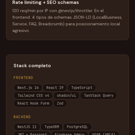
Rate limiting + SEO schemas
120 req/min por IP con @nestjs/throttler. En el
frontend: 4 tipos de schemas JSON-LD (LocalBusiness,
Service, FAQ, Breadcrumb) para posicionamiento local
agresivo.
Stack completo
FRONTEND
Next.js 16
React 19
TypeScript
Tailwind CSS v4
shadcn/ui
TanStack Query
React Hook Form
Zod
BACKEND
NestJS 11
TypeORM
PostgreSQL
JWT + Passport
Firebase Admin
SOAP (ARCA)