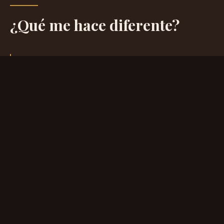
¿Qué me hace diferente?
01
Velocidad real.
En menos de una semana tenés la sección de
vientos grabada, editada y lista para integrar a
tu producción. Sin esperas eternas. Sin excusas.
02
Una sección completa, no un solo
instrumento.
Trabajo junto a un excelente trompetista con
quien venimos grabando hace tiempo. El
resultado mínimo son 4 voces de brass: 2